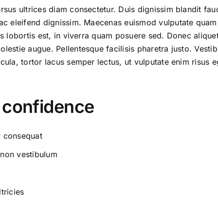
ursus ultrices diam consectetur. Duis dignissim blandit f
s ac eleifend dignissim. Maecenas euismod vulputate quam 
tis lobortis est, in viverra quam posuere sed. Donec aliqu
molestie augue. Pellentesque facilisis pharetra justo. V
cula, tortor lacus semper lectus, ut vulputate enim risus 
 confidence
or consequat
 non vestibulum
tricies