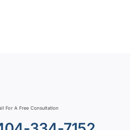
ll For A Free Consultation
404-334-7152