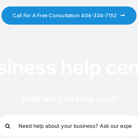
Call For A Free Consultation 404-334-7152
siness help cen
How we can help you?
earch
or: